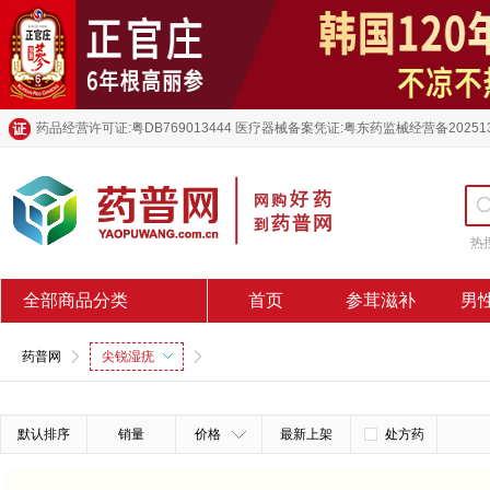
药品经营许可证:粤DB769013444 医疗器械备案凭证:粤东药监械经营备20251
热
全部商品分类
首页
参茸滋补
男
药普网
尖锐湿疣
默认排序
销量
价格
最新上架
处方药