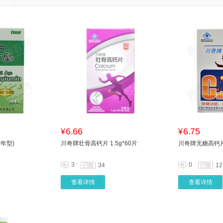
6.66
6.75
¥
¥
年型)
川奇牌壮骨高钙片 1.5g*60片
川奇牌无糖高钙片 
3
0
34
12
查看详情
查看详情