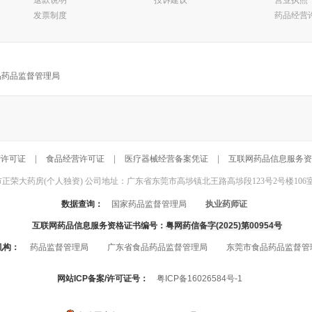
退款说明
投诉建议
营业执照
发票制度
药品经营
品药品监督管理局
营许可证
|
食品经营许可证
|
医疗器械经营备案凭证
|
互联网药品信息服务资
东莞市正荣大药房(个人独资) 公司地址：广东省东莞市高埗镇北王路高埗段123号2号楼106室 联系电话：
数据查询：
国家药品监督管理局
执业药师证
互联网药品信息服务资格证书编号：
粤网药信备字(2025)第00954号
机构：
药品监督管理局
广东省食品药品监督管理局
东莞市食品药品监督管
网站ICP备案/许可证号：
粤ICP备16026584号-1