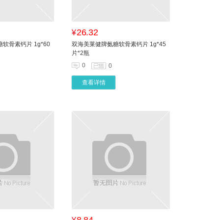
26.32
¥
软骨素钙片 1g*60
双海美莱健牌氨糖软骨素钙片 1g*45
片*2瓶
0
0
查看详情