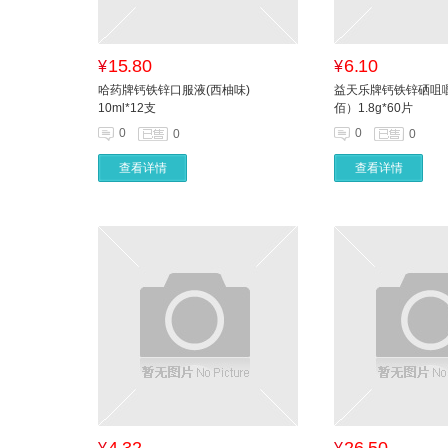
15.80
6.10
¥
¥
哈药牌钙铁锌口服液(西柚味)
益天乐牌钙铁锌硒咀
10ml*12支
佰）1.8g*60片
0
0
0
0
查看详情
查看详情