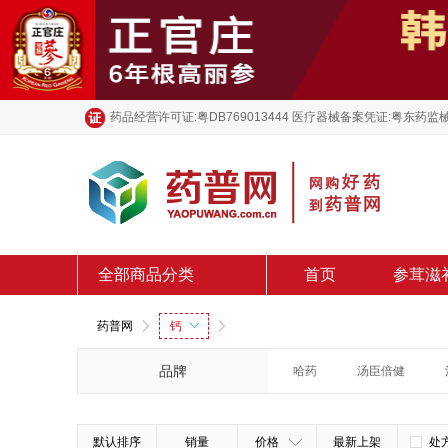
药品经营许可证:粤DB769013444 医疗器械备案凭证:粤东药监械
全部商品分类
首页
参茸滋
药普网
钙
品牌
哈药
汤臣倍健
默认排序
销量
价格
最新上架
处