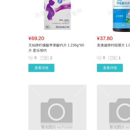
69.20
37.80
¥
¥
天灿牌柠檬酸苹果酸钙片 1.236g*60
美澳健牌钙咀嚼片 1.0
片 爱乐维钙
0
0
2
1
查看详情
查看详情