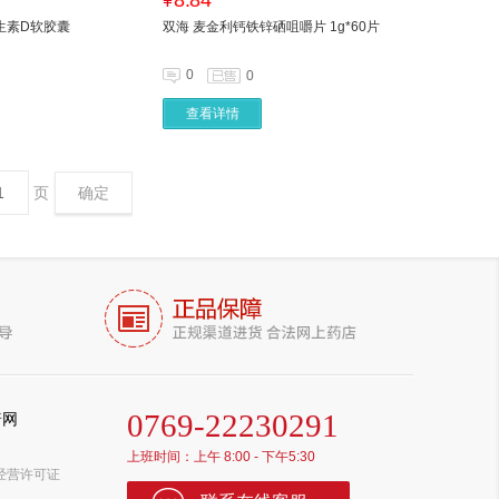
8.84
¥
生素D软胶囊
双海 麦金利钙铁锌硒咀嚼片 1g*60片
0
0
查看详情
页
确定
0769-22230291
普网
上班时间：上午 8:00 - 下午5:30
经营许可证