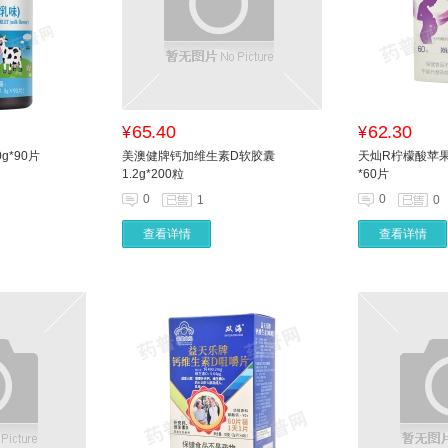
65.40
62.30
¥
¥
g*90片
美澳健牌钙加维生素D软胶囊
天灿R柠檬酸苹果酸
1.2g*200粒
*60片
0
0
1
0
查看详情
查看详情