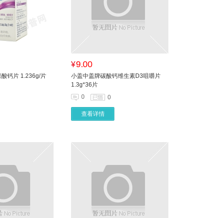
9.00
¥
钙片 1.236g/片
小盖中盖牌碳酸钙维生素D3咀嚼片
1.3g*36片
0
0
查看详情