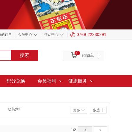
0769-22230291
我的订单
会员中心
帮助中心
0
购物车
积分兑换
会员福利
健康服务
哈药六厂
更多
多选
<
>
1/2