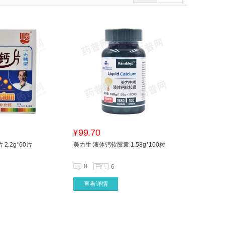
99.70
¥
2.2g*60片
美力生 液体钙软胶囊 1.58g*100粒
0
6
查看详情