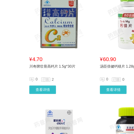
4.70
60.90
¥
¥
川奇牌壮骨高钙片 1.5g*30片
汤臣倍健钙镁片 1.28g
0
0
2
0
查看详情
查看详情