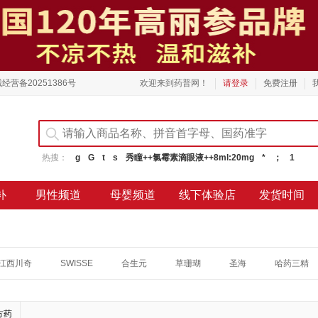
经营备20251386号
欢迎来到药普网！
请登录
免费注册
热搜：
g
G
t
s
秀瞳++氯霉素滴眼液++8ml:20mg
*
；
1
补
男性频道
母婴频道
线下体验店
发货时间
江西川奇
SWISSE
合生元
草珊瑚
圣海
哈药三精
方药