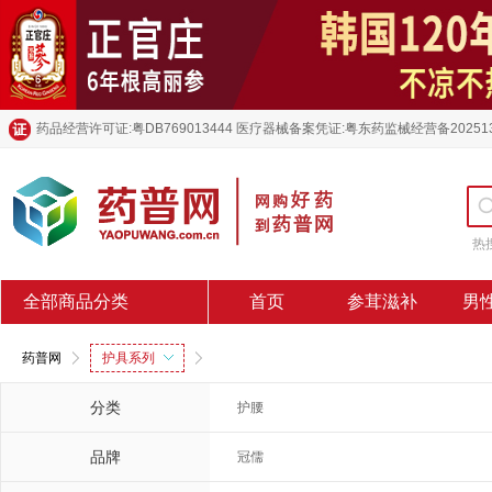
药品经营许可证:粤DB769013444 医疗器械备案凭证:粤东药监械经营备20251
热
全部商品分类
首页
参茸滋补
男
药普网
护具系列
分类
护腰
品牌
冠儒