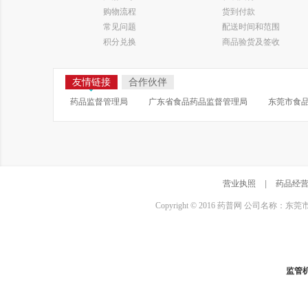
购物流程
货到付款
常见问题
配送时间和范围
积分兑换
商品验货及签收
友情链接
合作伙伴
药品监督管理局
广东省食品药品监督管理局
东莞市食
营业执照
|
药品经
Copyright © 2016 药普网 公司名称：
监管