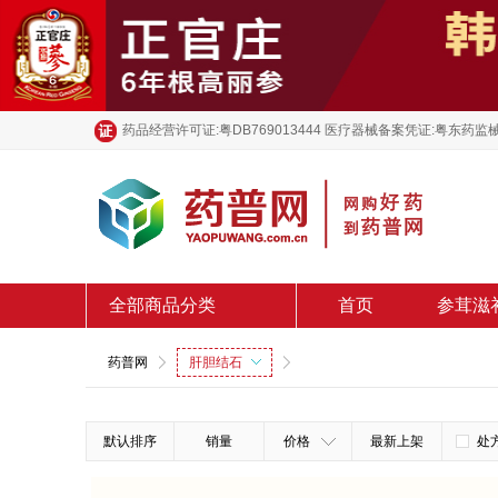
药品经营许可证:粤DB769013444 医疗器械备案凭证:粤东药监械
全部商品分类
首页
参茸滋
药普网
肝胆结石
默认排序
销量
价格
最新上架
处