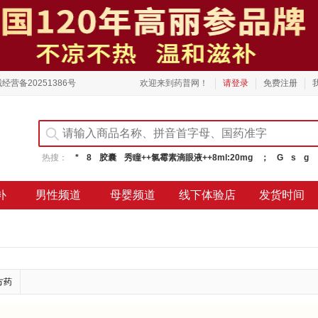
经营备20251386号
欢迎来到药普网！
请登录
免费注册
热搜：
*
8
胶囊
秀瞳++氯霉素滴眼液++8ml:20mg
；
G
s
g
补
男性频道
母婴频道
线下体验店
发货时间
方药