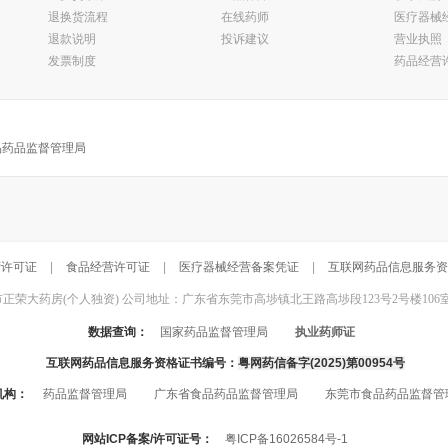
退换货流程
在线药师
医疗器械
退款说明
投诉建议
营业执照
发票制度
药品经营
品药品监督管理局
营许可证
|
食品经营许可证
|
医疗器械经营备案凭证
|
互联网药品信息服务资
东莞市正荣大药房(个人独资) 公司地址：广东省东莞市高埗镇北王路高埗段123号2号楼106室 联系电话：
数据查询：
国家药品监督管理局
执业药师证
互联网药品信息服务资格证书编号：
粤网药信备字(2025)第00954号
机构：
药品监督管理局
广东省食品药品监督管理局
东莞市食品药品监督管
网站ICP备案/许可证号：
粤ICP备16026584号-1