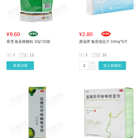
9.60
2.80
¥
¥
香雪 板蓝根颗粒 10g*20袋
惠滋养 氯雷他定片 10mg*6片
1
1
13
10
查看详情
加入购物车