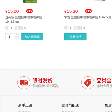
15.00
15.30
¥
¥
达芬霖 盐酸羟甲唑啉喷雾剂
常吉 盐酸羟甲唑啉喷雾剂 10ml*2支
10ml:5mg
1
1
5
3
加入购物车
查看详情
新手上路
支付与配送
售后