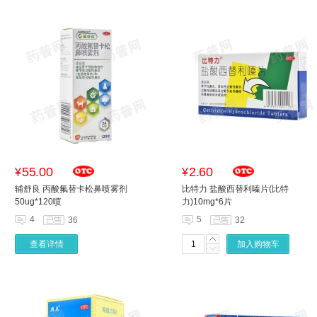
55.00
2.60
¥
¥
辅舒良 丙酸氟替卡松鼻喷雾剂
比特力 盐酸西替利嗪片(比特
50ug*120喷
力)10mg*6片
4
5
36
32
查看详情
加入购物车