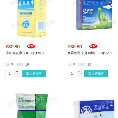
30.80
36.80
¥
¥
德众 鼻炎康片 0.37g*150片
氯雷他定片(开瑞坦) 10mg*12片
3
0
19
19
加入购物车
加入购物车