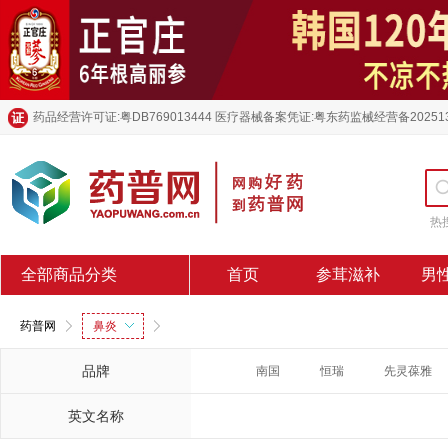
药品经营许可证:粤DB769013444 医疗器械备案凭证:粤东药监械经营备20251
热
全部商品分类
首页
参茸滋补
男
药普网
鼻炎
品牌
南国
恒瑞
先灵葆雅
英文名称