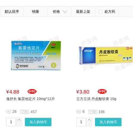
默认排序
销量
价格
最新上架
处方药
4.88
3.80
¥
¥
逸舒长 氯雷他定片 10mg*12片
立方立清 丹皮酚软膏 10g
28
6
457
196
加入购物车
加入购物车