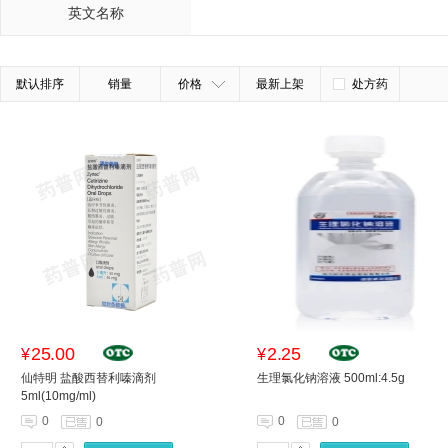
英文名称
默认排序
销量
价格
最新上架
处方药
25.00
2.25
¥
¥
仙特明 盐酸西替利嗪滴剂
生理氯化钠溶液 500ml:4.5g
5ml(10mg/ml)
0
0
0
0