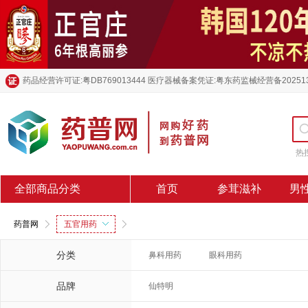
药品经营许可证:粤DB769013444 医疗器械备案凭证:粤东药监械经营备20251
热
全部商品分类
首页
参茸滋补
男
药普网
五官用药
分类
鼻科用药
眼科用药
品牌
仙特明