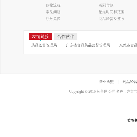
购物流程
货到付款
常见问题
配送时间和范围
积分兑换
商品验货及签收
友情链接
合作伙伴
药品监督管理局
广东省食品药品监督管理局
东莞市食
营业执照
|
药品经
Copyright © 2016 药普网 公司名称：
监管