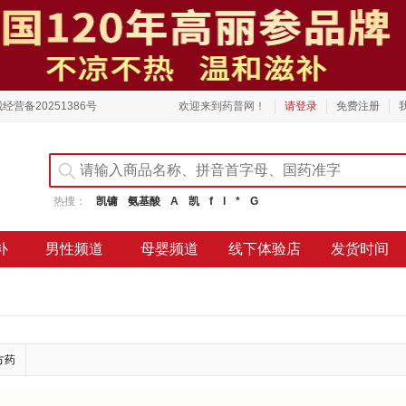
经营备20251386号
欢迎来到药普网！
请登录
免费注册
热搜：
凯镛
氨基酸
A
凯
f
l
*
G
补
男性频道
母婴频道
线下体验店
发货时间
方药