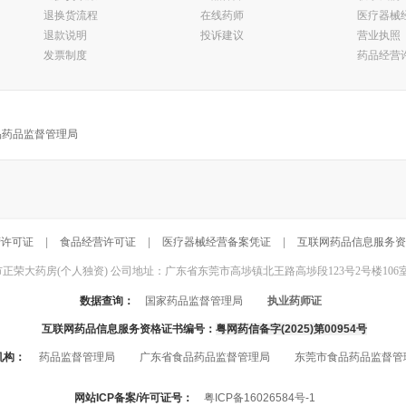
退换货流程
在线药师
医疗器械
退款说明
投诉建议
营业执照
发票制度
药品经营
品药品监督管理局
营许可证
|
食品经营许可证
|
医疗器械经营备案凭证
|
互联网药品信息服务资
东莞市正荣大药房(个人独资) 公司地址：广东省东莞市高埗镇北王路高埗段123号2号楼106室 联系电话：
数据查询：
国家药品监督管理局
执业药师证
互联网药品信息服务资格证书编号：
粤网药信备字(2025)第00954号
机构：
药品监督管理局
广东省食品药品监督管理局
东莞市食品药品监督管
网站ICP备案/许可证号：
粤ICP备16026584号-1