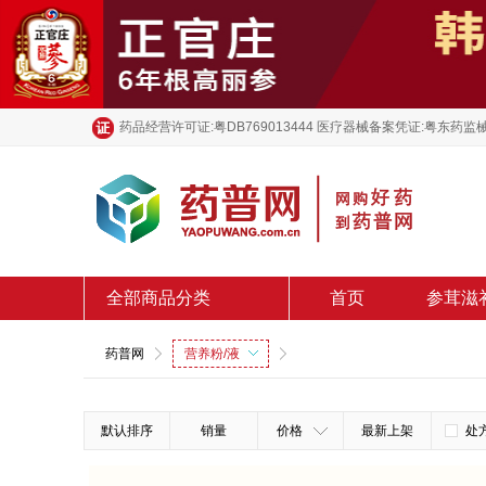
药品经营许可证:粤DB769013444 医疗器械备案凭证:粤东药监械
全部商品分类
首页
参茸滋
药普网
营养粉/液
默认排序
销量
价格
最新上架
处