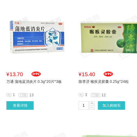
13.70
15.40
¥
¥
万通 蒲地蓝消炎片 0.3g*20片*3板
陈李济 喉疾灵胶囊 0.25g*24粒
1
3
13
12
查看详情
加入购物车