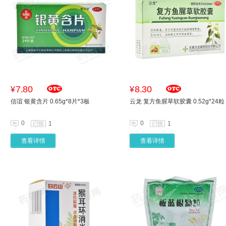
7.80
8.30
¥
¥
信谊 银黄含片 0.65g*8片*3板
云龙 复方鱼腥草软胶囊 0.52g*24粒
0
0
1
1
查看详情
查看详情