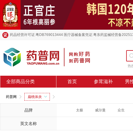
药品经营许可证:粤DB769013444 医疗器械备案凭证:粤东药监械经营备20251
热
全部商品分类
首页
参茸滋补
男
药普网
扁桃体炎
品牌
太极
威尔曼
众生
英文名称