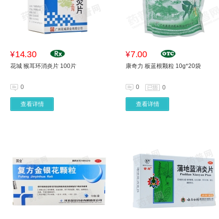
14.30
7.00
¥
¥
花城 猴耳环消炎片 100片
康奇力 板蓝根颗粒 10g*20袋
0
0
0
查看详情
查看详情