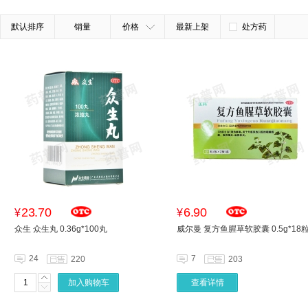
默认排序
销量
价格
最新上架
处方药
23.70
6.90
¥
¥
众生 众生丸 0.36g*100丸
威尔曼 复方鱼腥草软胶囊 0.5g*18
24
7
220
203
加入购物车
查看详情