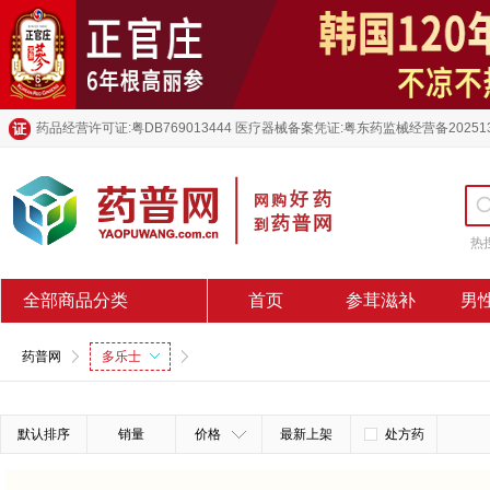
药品经营许可证:粤DB769013444 医疗器械备案凭证:粤东药监械经营备20251
热
全部商品分类
首页
参茸滋补
男
药普网
多乐士
默认排序
销量
价格
最新上架
处方药