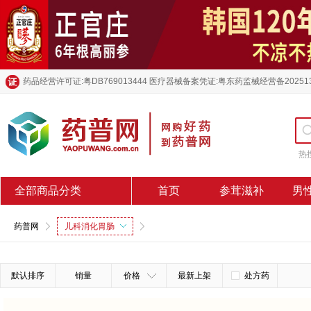
药品经营许可证:粤DB769013444 医疗器械备案凭证:粤东药监械经营备20251
热
全部商品分类
首页
参茸滋补
男
药普网
儿科消化胃肠
默认排序
销量
价格
最新上架
处方药