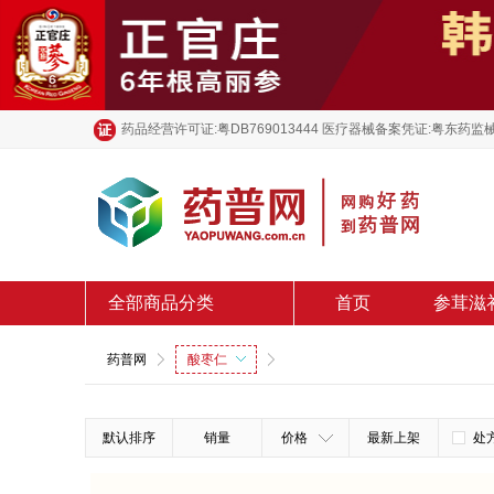
药品经营许可证:粤DB769013444 医疗器械备案凭证:粤东药监械
全部商品分类
首页
参茸滋
药普网
酸枣仁
默认排序
销量
价格
最新上架
处