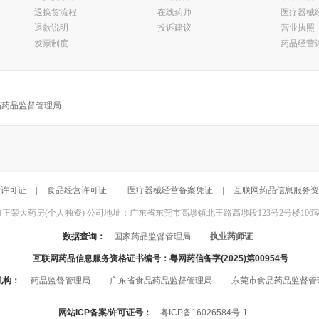
退换货流程
在线药师
医疗器械
退款说明
投诉建议
营业执照
发票制度
药品经营
品药品监督管理局
营许可证
|
食品经营许可证
|
医疗器械经营备案凭证
|
互联网药品信息服务资
东莞市正荣大药房(个人独资) 公司地址：广东省东莞市高埗镇北王路高埗段123号2号楼106室 联系电话：
数据查询：
国家药品监督管理局
执业药师证
互联网药品信息服务资格证书编号：
粤网药信备字(2025)第00954号
机构：
药品监督管理局
广东省食品药品监督管理局
东莞市食品药品监督管
网站ICP备案/许可证号：
粤ICP备16026584号-1