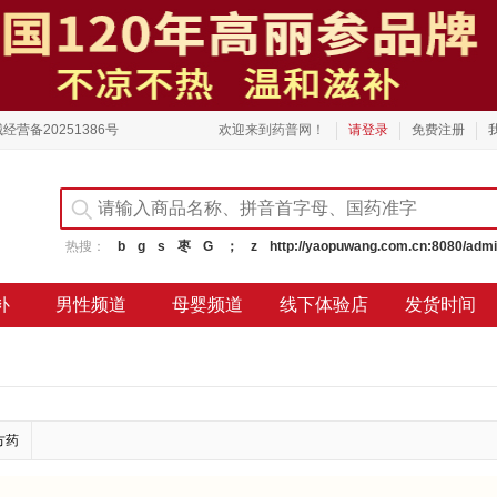
经营备20251386号
欢迎来到药普网！
请登录
免费注册
热搜：
b
g
s
枣
G
；
z
http://yaopuwang.com.cn:8080/admi
补
男性频道
母婴频道
线下体验店
发货时间
方药