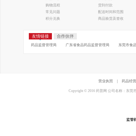
购物流程
货到付款
常见问题
配送时间和范围
积分兑换
商品验货及签收
友情链接
合作伙伴
药品监督管理局
广东省食品药品监督管理局
东莞市食
营业执照
|
药品经
Copyright © 2016 药普网 公司名称：
监管