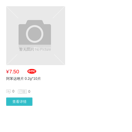
7.50
¥
阿苯达唑片 0.2g*10片
0
0
查看详情