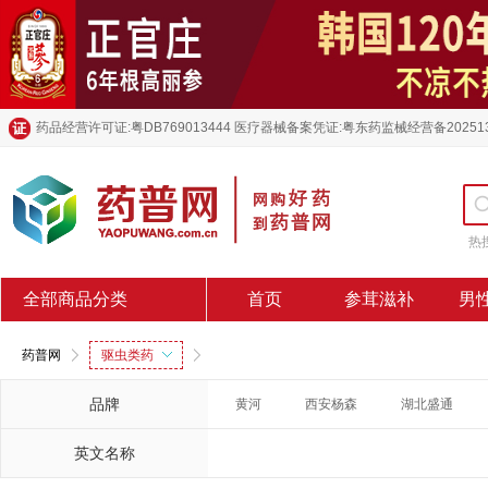
药品经营许可证:粤DB769013444 医疗器械备案凭证:粤东药监械经营备20251
热
全部商品分类
首页
参茸滋补
男
药普网
驱虫类药
品牌
黄河
西安杨森
湖北盛通
英文名称