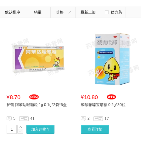
默认排序
销量
价格
最新上架
处方药
8.70
10.80
¥
¥
护蕾 阿苯达唑颗粒 1g:0.1g*2袋*6盒
磷酸哌嗪宝塔糖 0.2g*30粒
5
2
41
17
加入购物车
查看详情