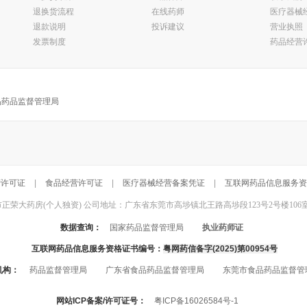
退换货流程
在线药师
医疗器械
退款说明
投诉建议
营业执照
发票制度
药品经营
品药品监督管理局
营许可证
|
食品经营许可证
|
医疗器械经营备案凭证
|
互联网药品信息服务资
东莞市正荣大药房(个人独资) 公司地址：广东省东莞市高埗镇北王路高埗段123号2号楼106室 联系电话：
数据查询：
国家药品监督管理局
执业药师证
互联网药品信息服务资格证书编号：
粤网药信备字(2025)第00954号
机构：
药品监督管理局
广东省食品药品监督管理局
东莞市食品药品监督管
网站ICP备案/许可证号：
粤ICP备16026584号-1