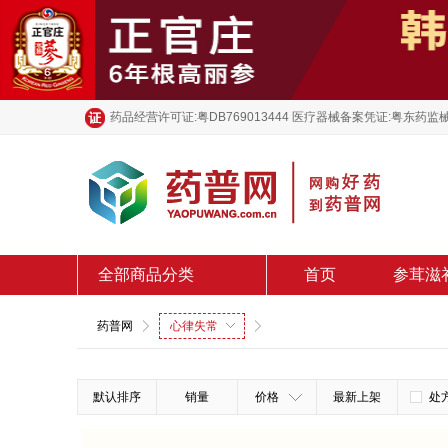
药品经营许可证:粤DB769013444 医疗器械备案凭证:粤东药监械
全部商品分类
首页
参茸滋
药普网
心律失常
默认排序
销量
价格
最新上架
处