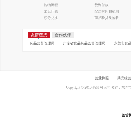
购物流程
货到付款
常见问题
配送时间和范围
积分兑换
商品验货及签收
友情链接
合作伙伴
药品监督管理局
广东省食品药品监督管理局
东莞市食
营业执照
|
药品经
Copyright © 2016 药普网 公司名称：
监管