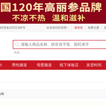
经营备20251386号
欢迎来到药普网！
请登录
免费注册
热搜：
补
男性频道
母婴频道
线下体验店
发货时间
方药