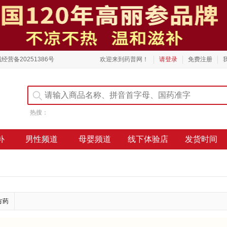
经营备20251386号
欢迎来到药普网！
请登录
免费注册
热搜：
补
男性频道
母婴频道
线下体验店
发货时间
方药