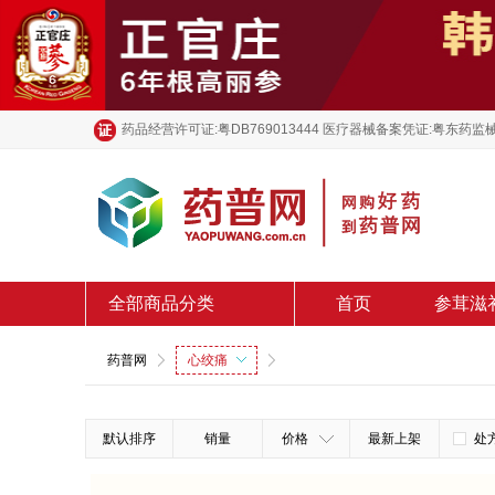
药品经营许可证:粤DB769013444 医疗器械备案凭证:粤东药监械
全部商品分类
首页
参茸滋
药普网
心绞痛
默认排序
销量
价格
最新上架
处