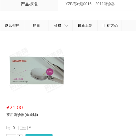
产品标准
YZB/苏(镇)0016－2011听诊器
默认排序
销量
价格
最新上架
处方药
21.00
¥
双用听诊器(鱼跃牌)
0
5