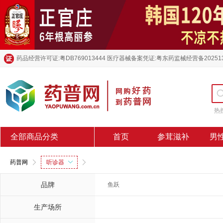
药品经营许可证:粤DB769013444 医疗器械备案凭证:粤东药监械经营备20251
热
全部商品分类
首页
参茸滋补
男
药普网
听诊器
品牌
鱼跃
生产场所