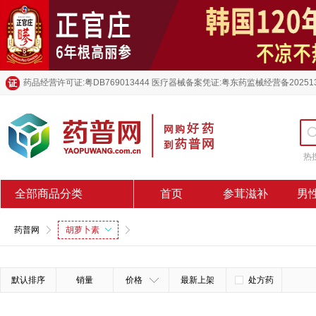
药品经营许可证:粤DB769013444 医疗器械备案凭证:粤东药监械经营备20251
热
全部商品分类
首页
参茸滋补
男
药普网
胡萝卜素
默认排序
销量
价格
最新上架
处方药