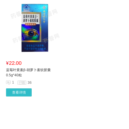
22.00
¥
蓝莓叶黄素β-胡萝卜素软胶囊
0.5g*40粒
1
36
查看详情