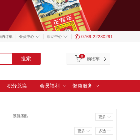
0769-22230291
我的订单
会员中心
帮助中心
0
购物车
积分兑换
会员福利
健康服务
贴
腰腿痛贴
更多
更多
多选