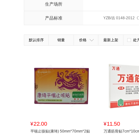
生产场所
产品标准
YZB/吉 0148-20
默认排序
销量
价格
最新上架
处
22.00
11.50
¥
¥
平喘止咳贴(康琦) 50mm*70mm*2贴
万通筋骨贴7cm*10c