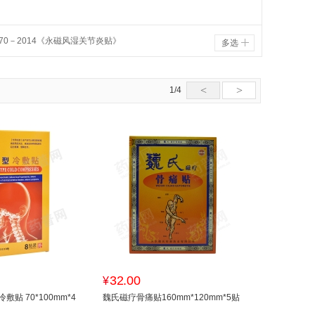
0170－2014《永磁风湿关节炎贴》
多选
<
>
1/4
32.00
¥
贴 70*100mm*4
魏氏磁疗骨痛贴160mm*120mm*5贴