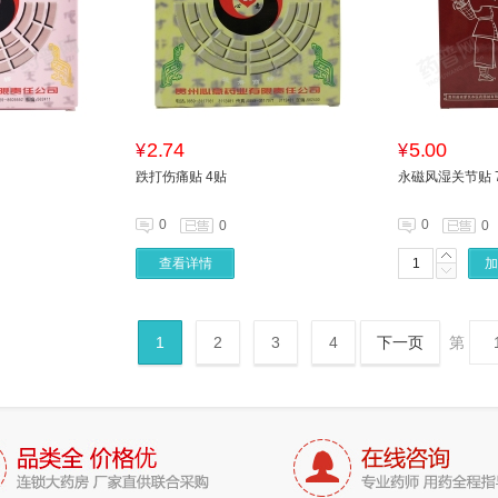
2.74
5.00
¥
¥
跌打伤痛贴 4贴
永磁风湿关节贴 7
0
0
0
0
查看详情
加
1
2
3
4
下一页
第