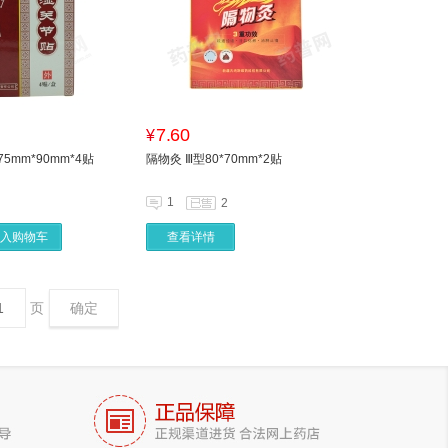
7.60
¥
5mm*90mm*4贴
隔物灸 Ⅲ型80*70mm*2贴
1
2
入购物车
查看详情
页
确定