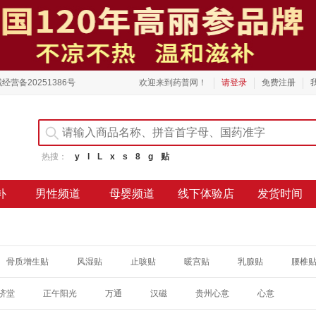
经营备20251386号
欢迎来到药普网！
请登录
免费注册
热搜：
y
l
L
x
s
8
g
贴
补
男性频道
母婴频道
线下体验店
发货时间
骨质增生贴
风湿贴
止咳贴
暖宫贴
乳腺贴
腰椎
济堂
正午阳光
万通
汉磁
贵州心意
心意