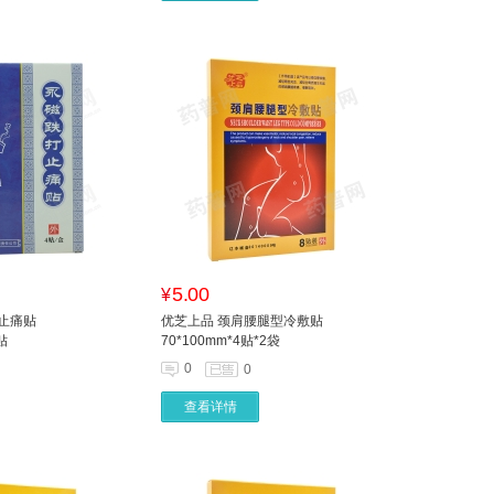
5.00
¥
止痛贴
优芝上品 颈肩腰腿型冷敷贴
贴
70*100mm*4贴*2袋
0
0
查看详情