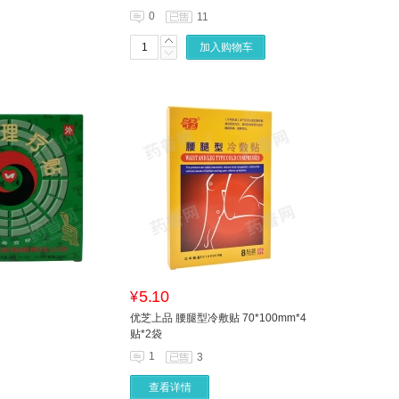
0
11
加入购物车
5.10
¥
优芝上品 腰腿型冷敷贴 70*100mm*4
贴*2袋
1
3
查看详情