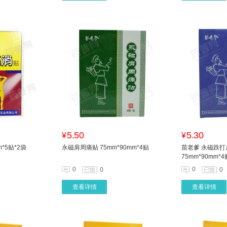
5.50
5.30
¥
¥
*5贴*2袋
永磁肩周痛贴 75mm*90mm*4贴
苗老爹 永磁跌打
75mm*90mm*4
0
0
0
0
查看详情
查看详情