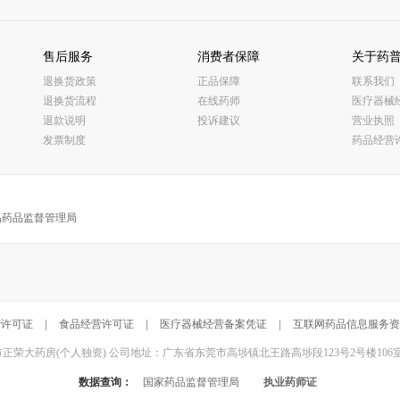
售后服务
消费者保障
关于药
退换货政策
正品保障
联系我们
退换货流程
在线药师
医疗器械
退款说明
投诉建议
营业执照
发票制度
药品经营
品药品监督管理局
营许可证
|
食品经营许可证
|
医疗器械经营备案凭证
|
互联网药品信息服务资
东莞市正荣大药房(个人独资) 公司地址：广东省东莞市高埗镇北王路高埗段123号2号楼106室 联系电话：
数据查询：
国家药品监督管理局
执业药师证