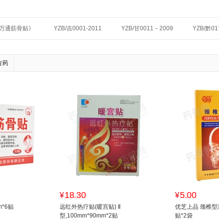
12《万通筋骨贴》
YZB/吉0001-2011
YZB/甘0011－2009
YZB/黔
方药
18.30
5.00
¥
¥
m*6贴
远红外热疗贴(暖宫贴) Ⅱ
优芝上品 颈椎型冷敷
型,100mm*90mm*2贴
贴*2袋