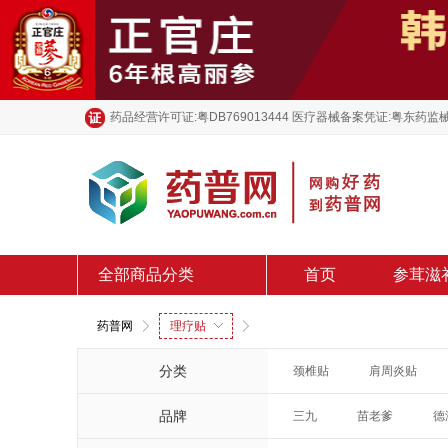
药品经营许可证:粤DB769013444 医疗器械备案凭证:粤东药监械
全部商品分类
首页
参茸滋
药普网
理疗贴
分类
颈椎贴
肩周炎贴
品牌
三九
苗老爹
德