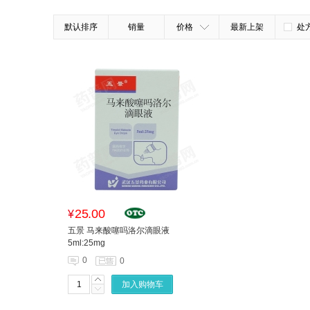
默认排序
销量
价格
最新上架
处
25.00
¥
五景 马来酸噻吗洛尔滴眼液
5ml:25mg
0
0
加入购物车