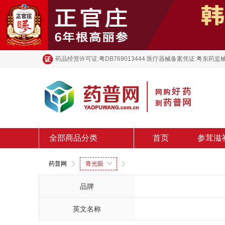
药品经营许可证:粤DB769013444 医疗器械备案凭证:粤东药监械
全部商品分类
首页
参茸滋
药普网
青光眼
品牌
英文名称