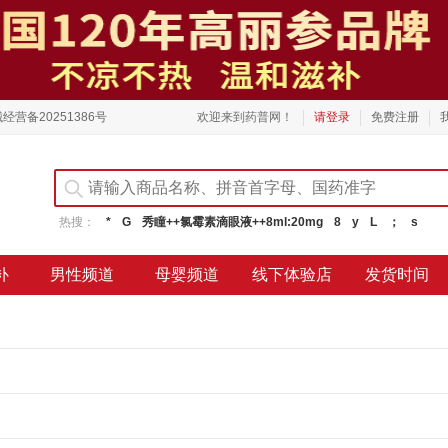
经营备20251386号
欢迎来到药普网！
请登录
免费注册
热搜：
*
G
秀瞳++氯霉素滴眼液++8ml:20mg
8
y
L
；
s
补
男性频道
母婴频道
线下体验店
发货时间