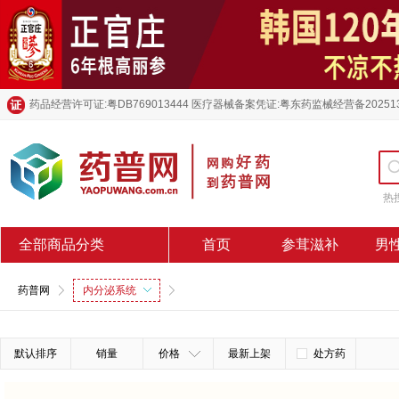
药品经营许可证:粤DB769013444 医疗器械备案凭证:粤东药监械经营备20251
热
全部商品分类
首页
参茸滋补
男
药普网
内分泌系统
默认排序
销量
价格
最新上架
处方药