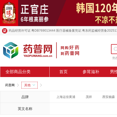
药品经营许可证:粤DB769013444 医疗器械备案凭证:粤东药监械经营备20251
热
全部商品分类
首页
参茸滋补
男
药普网
其他
品牌
上海运佳黄浦
茂祥
西安杨森
英文名称