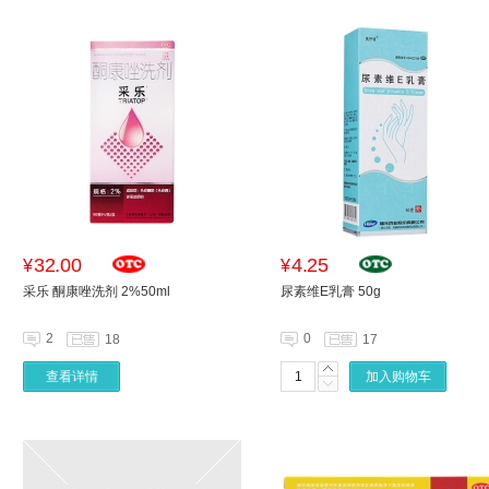
32.00
4.25
¥
¥
采乐 酮康唑洗剂 2%50ml
尿素维E乳膏 50g
2
0
18
17
查看详情
加入购物车