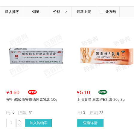
默认排序
销量
价格
最新上架
处方药
4.60
5.10
¥
¥
安生 醋酸曲安奈德尿素乳膏 10g
上海黄浦 尿素维E乳膏 20g:3g
0
3
51
28
加入购物车
查看详情