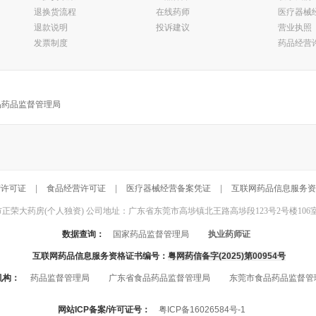
退换货流程
在线药师
医疗器械
退款说明
投诉建议
营业执照
发票制度
药品经营
品药品监督管理局
营许可证
|
食品经营许可证
|
医疗器械经营备案凭证
|
互联网药品信息服务资
东莞市正荣大药房(个人独资) 公司地址：广东省东莞市高埗镇北王路高埗段123号2号楼106室 联系电话：
数据查询：
国家药品监督管理局
执业药师证
互联网药品信息服务资格证书编号：
粤网药信备字(2025)第00954号
机构：
药品监督管理局
广东省食品药品监督管理局
东莞市食品药品监督管
网站ICP备案/许可证号：
粤ICP备16026584号-1