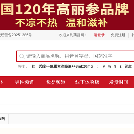
经营备20251386号
欢迎来到药普网！
请登录
免费注册
热搜：
红
秀瞳++氯霉素滴眼液++8ml:20mg
；
y
w
9
z
远红
补
男性频道
母婴频道
线下体验店
发货时间
方药