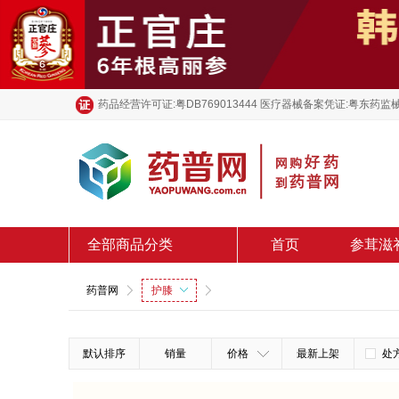
药品经营许可证:粤DB769013444 医疗器械备案凭证:粤东药监械
全部商品分类
首页
参茸滋
药普网
护膝
默认排序
销量
价格
最新上架
处