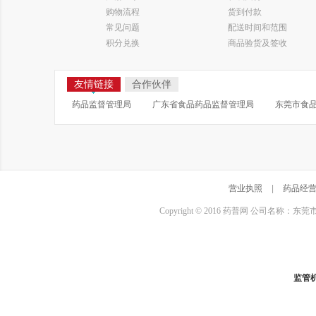
购物流程
货到付款
常见问题
配送时间和范围
积分兑换
商品验货及签收
友情链接
合作伙伴
药品监督管理局
广东省食品药品监督管理局
东莞市食
营业执照
|
药品经
Copyright © 2016 药普网 公司名称：
监管