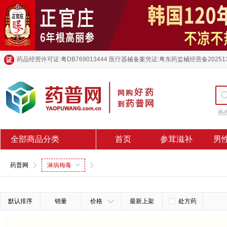
药品经营许可证:粤DB769013444 医疗器械备案凭证:粤东药监械经营备20251
热
全部商品分类
首页
参茸滋补
男
药普网
淋病梅毒
默认排序
销量
价格
最新上架
处方药