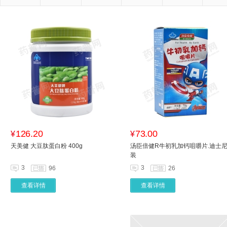
126.20
73.00
¥
¥
天美健 大豆肽蛋白粉 400g
汤臣倍健R牛初乳加钙咀嚼片.迪士
装
3
3
96
26
查看详情
查看详情