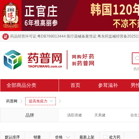
药品经营许可证:粤DB769013444 医疗器械备案凭证:粤东药监械经营备20251
热
全部商品分类
首页
参茸滋补
男
药普网
提高免疫力
品牌
汤臣倍健
天美健
合生
默认排序
销量
价格
最新上架
处方药