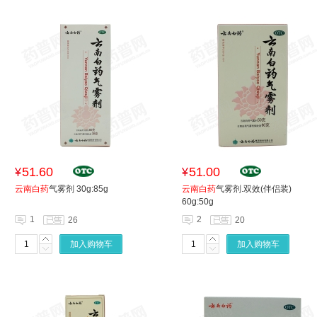
51.60
51.00
¥
¥
云南白药
气雾剂 30g:85g
云南白药
气雾剂.双效(伴侣装)
60g:50g
1
2
26
20
加入购物车
加入购物车