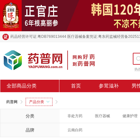
药品经营许可证:粤DB769013444 医疗器械备案凭证:粤东药监械经营备20251
热
全部商品分类
首页
参茸滋补
男
药普网
产品分类
分类
非处方药
医疗器械
健康护理
品牌
云南白药