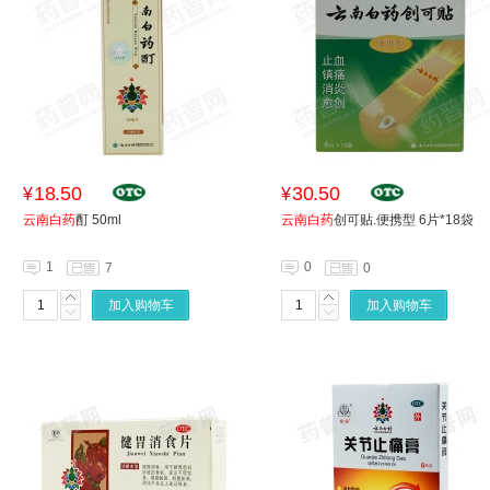
18.50
30.50
¥
¥
云南白药
酊 50ml
云南白药
创可贴.便携型 6片*18袋
1
0
7
0
加入购物车
加入购物车