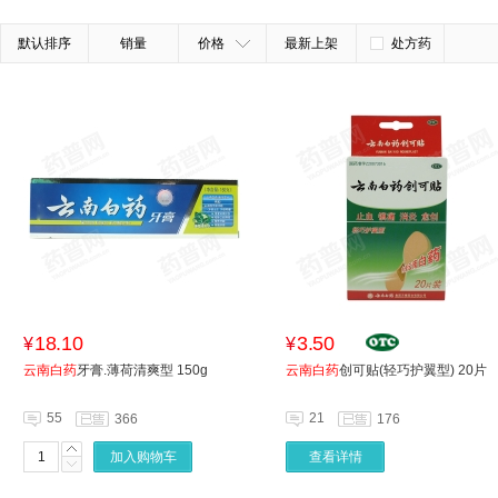
默认排序
销量
价格
最新上架
处方药
18.10
3.50
¥
¥
云南白药
牙膏.薄荷清爽型 150g
云南白药
创可贴(轻巧护翼型) 20片
55
21
366
176
加入购物车
查看详情