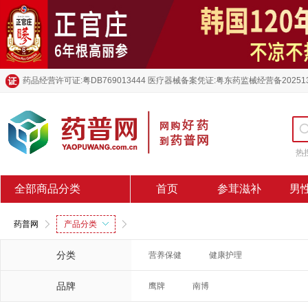
药品经营许可证:粤DB769013444 医疗器械备案凭证:粤东药监械经营备20251
热
全部商品分类
首页
参茸滋补
男
药普网
产品分类
分类
营养保健
健康护理
品牌
鹰牌
南博