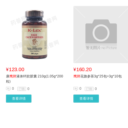
123.00
160.20
¥
¥
康
鹰牌
液体钙软胶囊 210g(1.05g*200
鹰牌
花旗参茶3g*25包+3g*10包
粒)
0
0
0
0
查看详情
查看详情