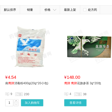
默认排序
销量
价格
最新上架
处方药
4.54
148.00
¥
¥
南
鹰牌
消毒粉400g(20g*20小包)
鹰牌
鹰牌
花旗参茶 3g*20包
9
4
230
38
加入购物车
查看详情